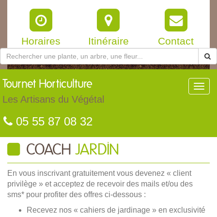
Horaires
Itinéraire
Contact
Tournet
Horticulture
Toggl
navig
Les Artisans du Végétal
05 55 87 08 32
COACH
JARDIN
En vous inscrivant gratuitement vous devenez « client
privilège » et acceptez de recevoir des mails et/ou des
sms* pour profiter des offres ci-dessous :
Recevez nos « cahiers de jardinage » en exclusivité