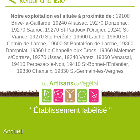
Retour à la liste
Notre exploitation est située à proximité de :
19100
Brive-la-Gaillarde, 19240 Allassac, 19270 Donzenac,
19270 Sadroc, 19270 St-Pardoux-l'Ortigier, 19240 St-
Viance, 19270 Ste-Féréole, 19600 Larche, 19600 St-
Cernin-de-Larche, 19600 St-Pantaléon-de-Larche, 19360
Dampniat, 19360 La Chapelle-aux-Brocs, 19360 Malemort
s/Corrèze, 19270 Ussac, 19240 Varetz, 19360 Venarsal,
19410 Perpezac-le-Noir, 19410 St-Bonnet-l'Enfantier,
19330 Chanteix, 19330 St-Germain-les-Vergnes
" Établissement labélisé "
Accueil