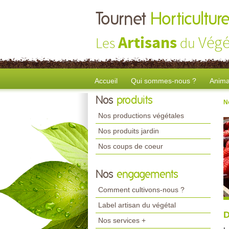
Tournet
Horticultur
Artisans
Végé
Les
du
Accueil
Qui sommes-nous ?
Anima
Nos
produits
N
Nos productions végétales
Nos produits jardin
Nos coups de coeur
Nos
engagements
Comment cultivons-nous ?
Label artisan du végétal
D
Nos services +