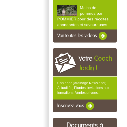
Moins de
pommes par
POMMIER pour des récoltes
abondantes et savoureuses
Voir toutes les vidéos
Votre
Coach
Jardin !
Cahier de jardinage Newsletter,
Actualités, Plantes, Invitations aux
formations, Ventes privées...
Inscrivez-vous
Documents à