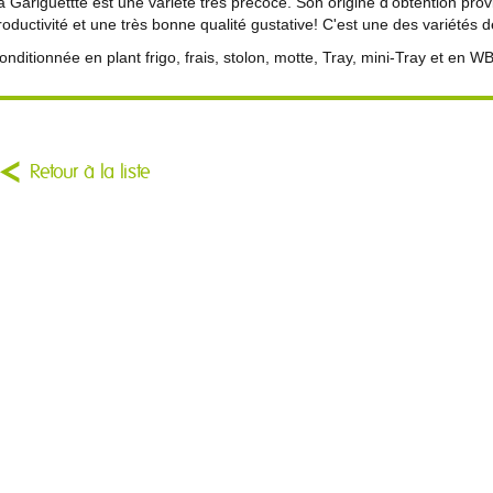
a Gariguettte est une variété très précoce. Son origine d'obtention pro
roductivité et une très bonne qualité gustative! C'est une des variétés 
onditionnée en plant frigo, frais, stolon, motte, Tray, mini-Tray et en WB
Retour à la liste