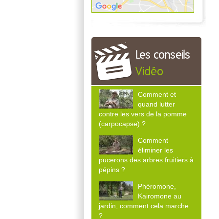
Les conseils
Vidéo
Comment et
quand lutter
contre les vers de la pomme
(carpocapse) ?
Comment
éliminer les
pucerons des arbres fruitiers à
pépins ?
Phéromone,
Kairomone au
jardin, comment cela marche
?