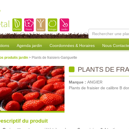
e
tal
tions
Agenda jardin
Coordonnées & Horaires
Nous Contacte
os produits jardin
> Plants de fraisiers-Gariguette
PLANTS DE FRA
Marque :
ANGIER
Plants de fraisier de calibre B don
escriptif du produit