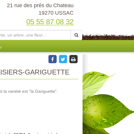
21 rue des prés du Chateau
19270 USSAC
05 55 87 08 32
r
ISIERS-GARIGUETTE
t la variété est "la Gariguette".