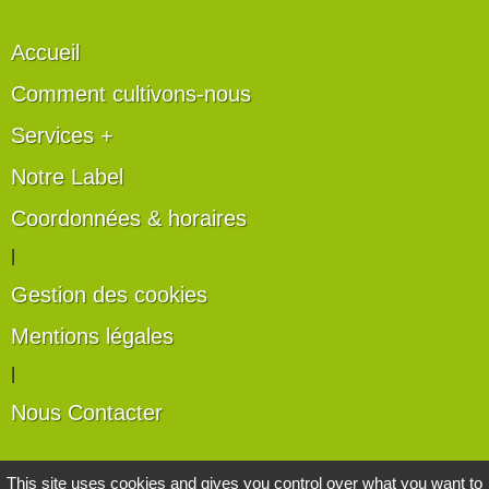
Accueil
Comment cultivons-nous
Services +
Notre Label
Coordonnées & horaires
|
Gestion des cookies
Mentions légales
|
Nous Contacter
Les artisans du végétal
This site uses cookies and gives you control over what you want to