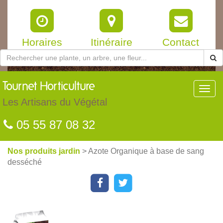
Horaires
Itinéraire
Contact
Tournet
Horticulture
Toggl
navig
Les Artisans du Végétal
05 55 87 08 32
Nos produits jardin
> Azote Organique à base de sang
desséché