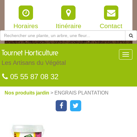
Horaires
Itinéraire
Contact
Tournet
Horticulture
Toggl
navig
Les Artisans du Végétal
05 55 87 08 32
Nos produits jardin
> ENGRAIS PLANTATION