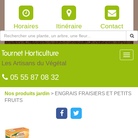
Horaires
Itinéraire
Contact
Tournet
Horticulture
Toggl
navig
Les Artisans du Végétal
05 55 87 08 32
Nos produits jardin
> ENGRAIS FRAISIERS ET PETITS
FRUITS