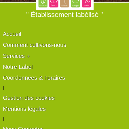
" Établissement labélisé "
Accueil
Comment cultivons-nous
Services +
Notre Label
Coordonnées & horaires
|
Gestion des cookies
Mentions légales
|
Nous Contacter