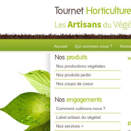
Tournet
Horticultur
Artisans
Végé
Les
du
Accueil
Qui sommes-nous ?
Anima
Nos
produits
N
Nos productions végétales
Nos produits jardin
Nos coups de coeur
Nos
engagements
Comment cultivons-nous ?
Label artisan du végétal
D
Nos services +