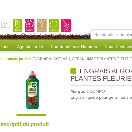
e
tal
tions
Agenda jardin
Coordonnées & Horaires
Nous Contacte
os produits jardin
> ENGRAIS ALGOFLASH, GÉRANIUMS ET PLANTES FLEURIE
ENGRAIS ALGOF
PLANTES FLEURIE
Marque :
COMPO
Engrais liquide pour géraniums et
escriptif du produit