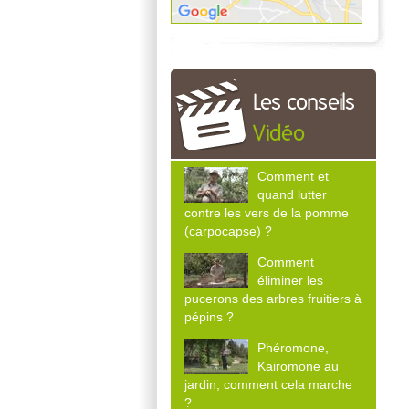
Les conseils
Vidéo
Comment et
quand lutter
contre les vers de la pomme
(carpocapse) ?
Comment
éliminer les
pucerons des arbres fruitiers à
pépins ?
Phéromone,
Kairomone au
jardin, comment cela marche
?