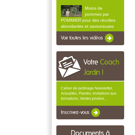
Moins de
pommes par
POMMIER pour des récoltes
abondantes et savoureuses
Voir toutes les vidéos
Votre
Coach
Jardin !
Cahier de jardinage Newsletter,
Actualités, Plantes, Invitations aux
formations, Ventes privées...
Inscrivez-vous
Documents à