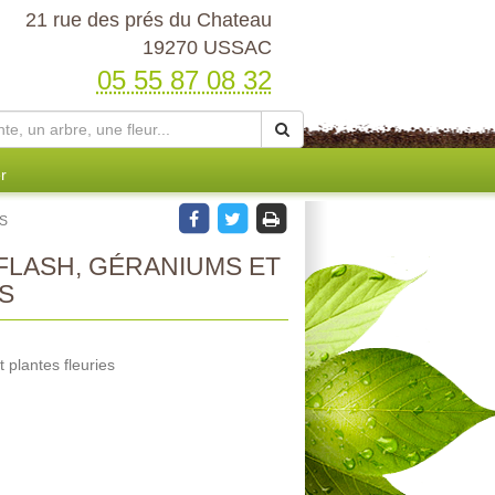
21 rue des prés du Chateau
19270 USSAC
05 55 87 08 32
r
S
LASH, GÉRANIUMS ET
S
 plantes fleuries