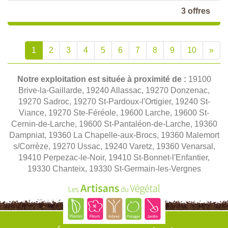
3 offres
1
2
3
4
5
6
7
8
9
10
»
Notre exploitation est située à proximité de :
19100
Brive-la-Gaillarde, 19240 Allassac, 19270 Donzenac,
19270 Sadroc, 19270 St-Pardoux-l'Ortigier, 19240 St-
Viance, 19270 Ste-Féréole, 19600 Larche, 19600 St-
Cernin-de-Larche, 19600 St-Pantaléon-de-Larche, 19360
Dampniat, 19360 La Chapelle-aux-Brocs, 19360 Malemort
s/Corrèze, 19270 Ussac, 19240 Varetz, 19360 Venarsal,
19410 Perpezac-le-Noir, 19410 St-Bonnet-l'Enfantier,
19330 Chanteix, 19330 St-Germain-les-Vergnes