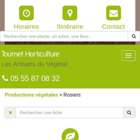
Horaires
Itinéraire
Contact
Tournet
Horticulture
Toggl
navig
Les Artisans du Végétal
05 55 87 08 32
Productions végétales
> Rosiers