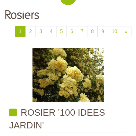
Rosiers
1
2
3
4
5
6
7
8
9
10
»
ROSIER '100 IDEES
JARDIN'