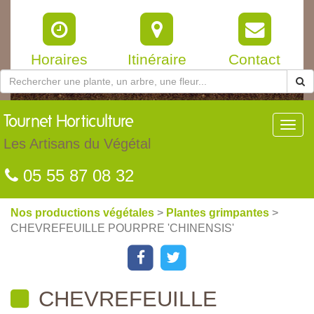
Horaires
Itinéraire
Contact
Tournet
Horticulture
Toggl
navig
Les Artisans du Végétal
05 55 87 08 32
Nos productions végétales
>
Plantes grimpantes
>
CHEVREFEUILLE POURPRE 'CHINENSIS'
CHEVREFEUILLE