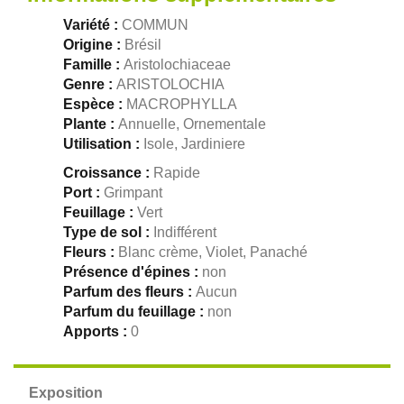
Variété :
COMMUN
Origine :
Brésil
Famille :
Aristolochiaceae
Genre :
ARISTOLOCHIA
Espèce :
MACROPHYLLA
Plante :
Annuelle, Ornementale
Utilisation :
Isole, Jardiniere
Croissance :
Rapide
Port :
Grimpant
Feuillage :
Vert
Type de sol :
Indifférent
Fleurs :
Blanc crème, Violet, Panaché
Présence d'épines :
non
Parfum des fleurs :
Aucun
Parfum du feuillage :
non
Apports :
0