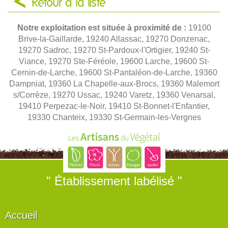
Retour à la liste
Notre exploitation est située à proximité de :
19100
Brive-la-Gaillarde, 19240 Allassac, 19270 Donzenac,
19270 Sadroc, 19270 St-Pardoux-l'Ortigier, 19240 St-
Viance, 19270 Ste-Féréole, 19600 Larche, 19600 St-
Cernin-de-Larche, 19600 St-Pantaléon-de-Larche, 19360
Dampniat, 19360 La Chapelle-aux-Brocs, 19360 Malemort
s/Corrèze, 19270 Ussac, 19240 Varetz, 19360 Venarsal,
19410 Perpezac-le-Noir, 19410 St-Bonnet-l'Enfantier,
19330 Chanteix, 19330 St-Germain-les-Vergnes
" Établissement labélisé "
Accueil