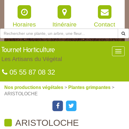
Horaires
Itinéraire
Contact
Tournet
Horticulture
Toggl
navig
Les Artisans du Végétal
05 55 87 08 32
Nos productions végétales
>
Plantes grimpantes
>
ARISTOLOCHE
ARISTOLOCHE