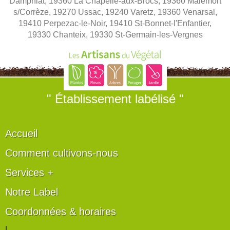
Dampniat, 19360 La Chapelle-aux-Brocs, 19360 Malemort
s/Corrèze, 19270 Ussac, 19240 Varetz, 19360 Venarsal,
19410 Perpezac-le-Noir, 19410 St-Bonnet-l'Enfantier,
19330 Chanteix, 19330 St-Germain-les-Vergnes
" Établissement labélisé "
Accueil
Comment cultivons-nous
Services +
Notre Label
Coordonnées & horaires
|