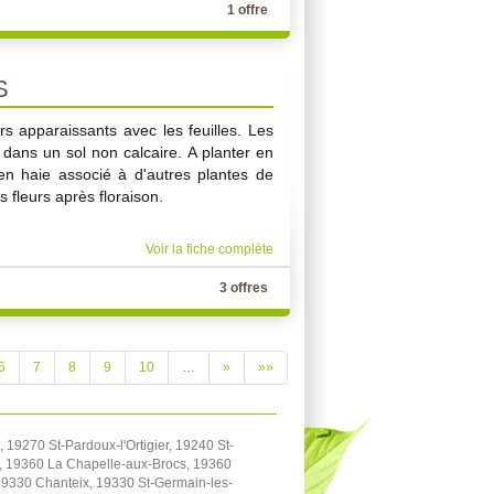
1 offre
S
rs apparaissants avec les feuilles. Les
 dans un sol non calcaire. A planter en
en haie associé à d'autres plantes de
 fleurs après floraison.
Voir la fiche complète
3 offres
6
7
8
9
10
…
»
»»
19270 St-Pardoux-l'Ortigier, 19240 St-
, 19360 La Chapelle-aux-Brocs, 19360
 19330 Chanteix, 19330 St-Germain-les-