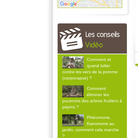
Les conseils
Vidéo
Comment et
quand lutter
contre les vers de la pomme
(carpocapse) ?
Comment
éliminer les
pucerons des arbres fruitiers à
pépins ?
Phéromone,
Kairomone au
jardin, comment cela marche
?