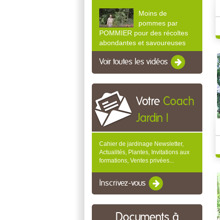
Moins de
pommes par
POMMIER pour des récoltes
abondantes et savoureuses
Voir toutes les vidéos
Votre
Coach
Jardin !
Cahier de jardinage Newsletter,
Actualités, Plantes, Invitations aux
formations, Ventes privées...
Inscrivez-vous
Documents à