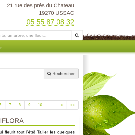
21 rue des prés du Chateau
19270 USSAC
05 55 87 08 32
r
Rechercher
6
7
8
9
10
…
»
»»
IFLORA
fleurit tout l'été! Tailler les quelques