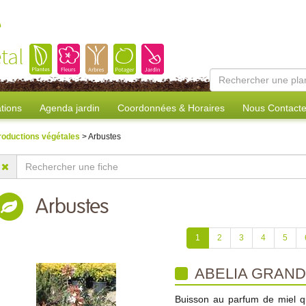
e
tal
tions
Agenda jardin
Coordonnées & Horaires
Nous Contacte
roductions végétales
> Arbustes
Arbustes
1
2
3
4
5
ABELIA GRAND
Buisson au parfum de miel qui 