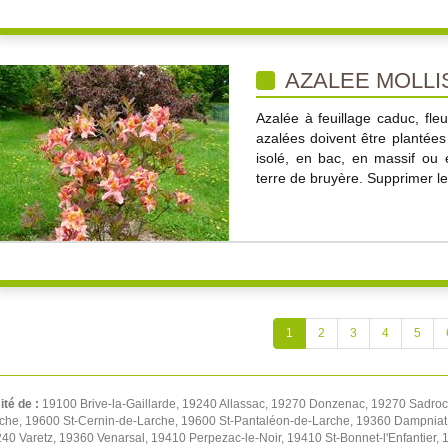
AZALEE MOLLI
Azalée à feuillage caduc, fleu
azalées doivent être plantées
isolé, en bac, en massif ou 
terre de bruyère. Supprimer les
1
2
3
4
5
ité de :
19100 Brive-la-Gaillarde, 19240 Allassac, 19270 Donzenac, 19270 Sadroc, 
rche, 19600 St-Cernin-de-Larche, 19600 St-Pantaléon-de-Larche, 19360 Dampniat
0 Varetz, 19360 Venarsal, 19410 Perpezac-le-Noir, 19410 St-Bonnet-l'Enfantier,