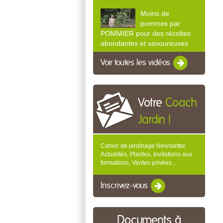
Moins de
pommes par
POMMIER pour des récoltes
abondantes et savoureuses
Voir toutes les vidéos
Votre
Coach
Jardin !
Cahier de jardinage Newsletter,
Actualités, Plantes, Invitations aux
formations, Ventes privées...
Inscrivez-vous
Documents à