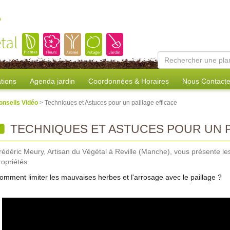
e
tal
tions
Agenda jardin
Coordonnées & Horaires
Nous Contacte
onseils Vidéo
> Techniques et Astuces pour un paillage efficace
TECHNIQUES ET ASTUCES POUR UN P
rédéric Meury, Artisan du Végétal à Reville (Manche), vous présente les 
ropriétés.
omment limiter les mauvaises herbes et l'arrosage avec le paillage ?