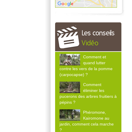
Les conseils
Vidéo
Comment et
quand lutter
contre les vers de la pomme
(carpocapse) ?
Comment
éliminer les
pucerons des arbres fruitiers à
pépins ?
Phéromone,
Kairomone au
jardin, comment cela marche
?