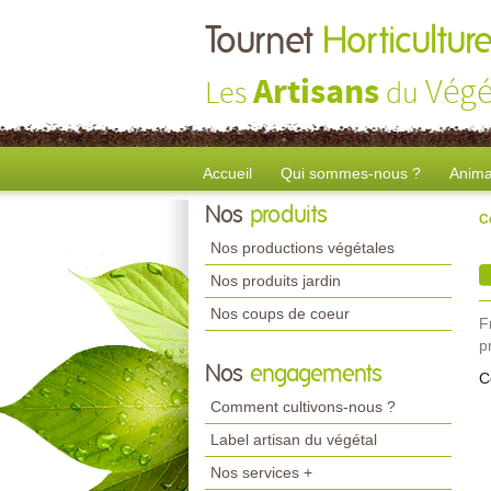
Tournet
Horticultur
Artisans
Végé
Les
du
Accueil
Qui sommes-nous ?
Anima
Nos
produits
C
Nos productions végétales
Nos produits jardin
Nos coups de coeur
F
p
Nos
engagements
C
Comment cultivons-nous ?
Label artisan du végétal
Nos services +