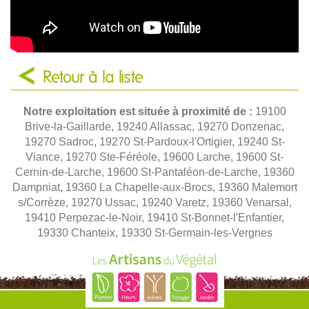
Retour à la liste
Notre exploitation est située à proximité de :
19100
Brive-la-Gaillarde, 19240 Allassac, 19270 Donzenac,
19270 Sadroc, 19270 St-Pardoux-l'Ortigier, 19240 St-
Viance, 19270 Ste-Féréole, 19600 Larche, 19600 St-
Cernin-de-Larche, 19600 St-Pantaléon-de-Larche, 19360
Dampniat, 19360 La Chapelle-aux-Brocs, 19360 Malemort
s/Corrèze, 19270 Ussac, 19240 Varetz, 19360 Venarsal,
19410 Perpezac-le-Noir, 19410 St-Bonnet-l'Enfantier,
19330 Chanteix, 19330 St-Germain-les-Vergnes