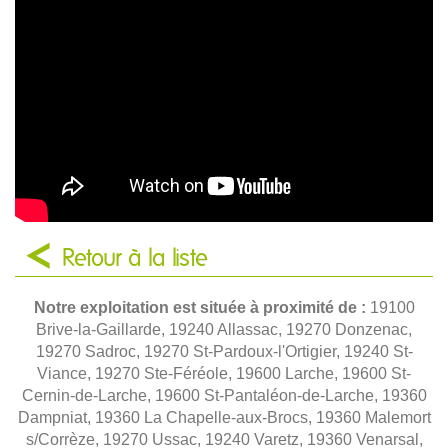
Retour à la liste
Notre exploitation est située à proximité de :
19100
Brive-la-Gaillarde, 19240 Allassac, 19270 Donzenac,
19270 Sadroc, 19270 St-Pardoux-l'Ortigier, 19240 St-
Viance, 19270 Ste-Féréole, 19600 Larche, 19600 St-
Cernin-de-Larche, 19600 St-Pantaléon-de-Larche, 19360
Dampniat, 19360 La Chapelle-aux-Brocs, 19360 Malemort
s/Corrèze, 19270 Ussac, 19240 Varetz, 19360 Venarsal,