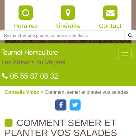
Horaires
Itinéraire
Contact
Tournet
Horticulture
Toggl
navig
Les Artisans du Végétal
05 55 87 08 32
Conseils Vidéo
> Comment semer et planter vos salades
COMMENT SEMER ET
PLANTER VOS SALADES