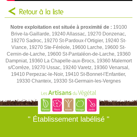
Retour à la liste
Notre exploitation est située à proximité de :
19100
Brive-la-Gaillarde, 19240 Allassac, 19270 Donzenac,
19270 Sadroc, 19270 St-Pardoux-l'Ortigier, 19240 St-
Viance, 19270 Ste-Féréole, 19600 Larche, 19600 St-
Cernin-de-Larche, 19600 St-Pantaléon-de-Larche, 19360
Dampniat, 19360 La Chapelle-aux-Brocs, 19360 Malemort
s/Corrèze, 19270 Ussac, 19240 Varetz, 19360 Venarsal,
19410 Perpezac-le-Noir, 19410 St-Bonnet-l'Enfantier,
19330 Chanteix, 19330 St-Germain-les-Vergnes
" Établissement labélisé "