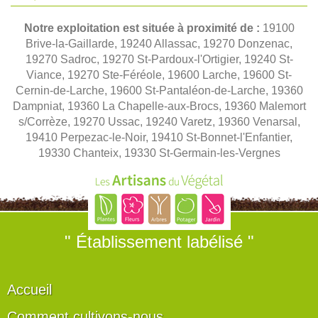
Notre exploitation est située à proximité de :
19100
Brive-la-Gaillarde, 19240 Allassac, 19270 Donzenac,
19270 Sadroc, 19270 St-Pardoux-l'Ortigier, 19240 St-
Viance, 19270 Ste-Féréole, 19600 Larche, 19600 St-
Cernin-de-Larche, 19600 St-Pantaléon-de-Larche, 19360
Dampniat, 19360 La Chapelle-aux-Brocs, 19360 Malemort
s/Corrèze, 19270 Ussac, 19240 Varetz, 19360 Venarsal,
19410 Perpezac-le-Noir, 19410 St-Bonnet-l'Enfantier,
19330 Chanteix, 19330 St-Germain-les-Vergnes
" Établissement labélisé "
Accueil
Comment cultivons-nous