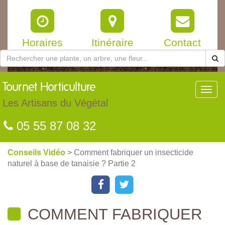
Horaires
Itinéraire
Contact
Tournet
Horticulture
Toggl
navig
Les Artisans du Végétal
05 55 87 08 32
Conseils Vidéo
> Comment fabriquer un insecticide
naturel à base de tanaisie ? Partie 2
COMMENT FABRIQUER