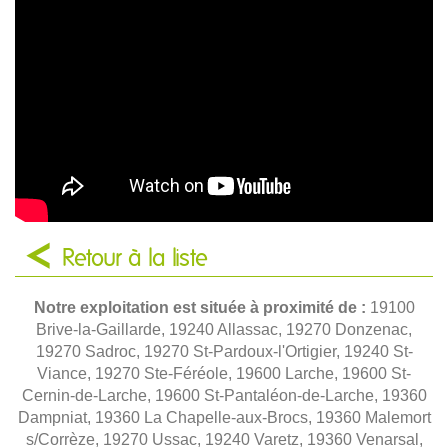
Retour à la liste
Notre exploitation est située à proximité de :
19100
Brive-la-Gaillarde, 19240 Allassac, 19270 Donzenac,
19270 Sadroc, 19270 St-Pardoux-l'Ortigier, 19240 St-
Viance, 19270 Ste-Féréole, 19600 Larche, 19600 St-
Cernin-de-Larche, 19600 St-Pantaléon-de-Larche, 19360
Dampniat, 19360 La Chapelle-aux-Brocs, 19360 Malemort
s/Corrèze, 19270 Ussac, 19240 Varetz, 19360 Venarsal,