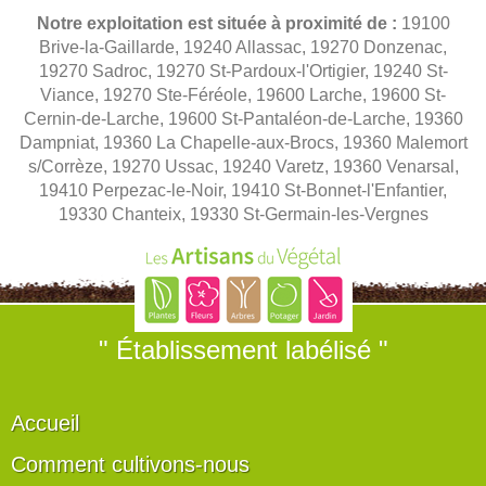
Notre exploitation est située à proximité de :
19100
Brive-la-Gaillarde, 19240 Allassac, 19270 Donzenac,
19270 Sadroc, 19270 St-Pardoux-l'Ortigier, 19240 St-
Viance, 19270 Ste-Féréole, 19600 Larche, 19600 St-
Cernin-de-Larche, 19600 St-Pantaléon-de-Larche, 19360
Dampniat, 19360 La Chapelle-aux-Brocs, 19360 Malemort
s/Corrèze, 19270 Ussac, 19240 Varetz, 19360 Venarsal,
19410 Perpezac-le-Noir, 19410 St-Bonnet-l'Enfantier,
19330 Chanteix, 19330 St-Germain-les-Vergnes
" Établissement labélisé "
Accueil
Comment cultivons-nous