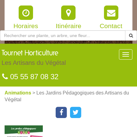
Horaires
Itinéraire
Contact
Tournet
Horticulture
Toggl
navig
Les Artisans du Végétal
05 55 87 08 32
Animations
> Les Jardins Pédagogiques des Artisans du
Végétal